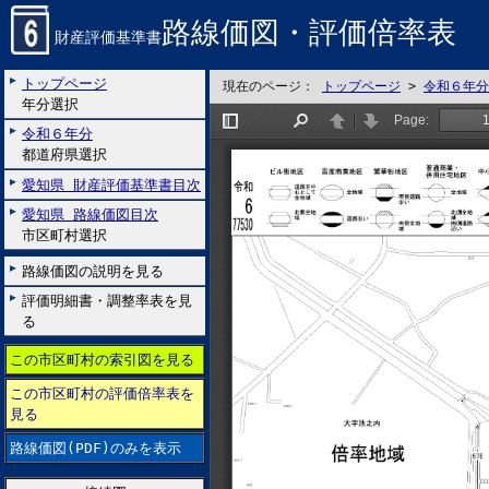
路線価図・評価倍率表
財産評価基準書
トップページ
現在のページ：
トップページ
>
令和６年分
年分選択
令和６年分
都道府県選択
愛知県 財産評価基準書目次
愛知県 路線価図目次
市区町村選択
路線価図の説明を見る
評価明細書・調整率表を見
る
この市区町村の索引図を見る
この市区町村の評価倍率表を
見る
路線価図(PDF)のみを表示