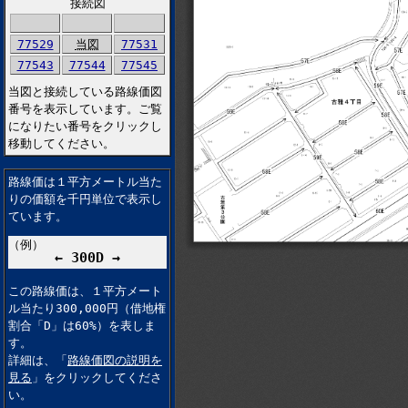
接続図
77529
当図
77531
77543
77544
77545
当図と接続している路線価図
番号を表示しています。ご覧
になりたい番号をクリックし
移動してください。
路線価は１平方メートル当た
りの価額を千円単位で表示し
ています。
（例）
← 300D →
この路線価は、１平方メート
ル当たり300,000円（借地権
割合「D」は60%）を表しま
す。
詳細は、「
路線価図の説明を
見る
」をクリックしてくださ
い。