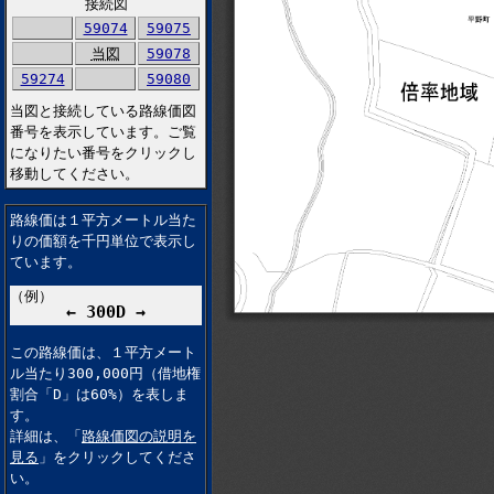
接続図
59074
59075
当図
59078
59274
59080
当図と接続している路線価図
番号を表示しています。ご覧
になりたい番号をクリックし
移動してください。
路線価は１平方メートル当た
りの価額を千円単位で表示し
ています。
（例）
← 300D →
この路線価は、１平方メート
ル当たり300,000円（借地権
割合「D」は60%）を表しま
す。
詳細は、「
路線価図の説明を
見る
」をクリックしてくださ
い。