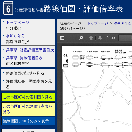
路線価図・評価倍率表
財産評価基準書
トップページ
現在のページ：
トップページ
>
令和６年分
年分選択
59077(ページ)
令和６年分
都道府県選択
兵庫県 財産評価基準書目次
兵庫県 路線価図目次
市区町村選択
路線価図の説明を見る
評価明細書・調整率表を見
る
この市区町村の索引図を見る
この市区町村の評価倍率表を
見る
路線価図(PDF)のみを表示