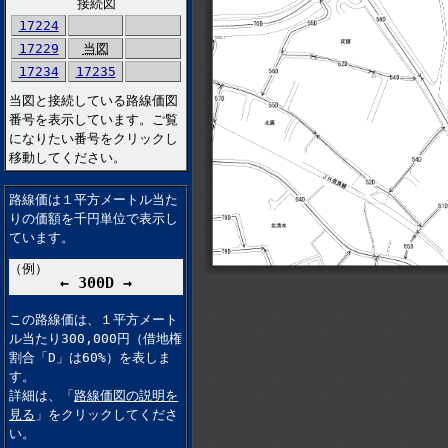
接続図
17224
17229
当図
17234
17235
当図と接続している路線価図
番号を表示しています。ご覧
になりたい番号をクリックし
移動してください。
路線価は１平方メートル当た
りの価額を千円単位で表示し
ています。
（例）
← 300D →
この路線価は、１平方メート
ル当たり300,000円（借地権
割合「D」は60%）を表しま
す。
詳細は、「
路線価図の説明を
見る
」をクリックしてくださ
い。