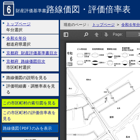
路線価図・評価倍率表
財産評価基準書
トップページ
現在のページ：
トップページ
>
令和６年分
年分選択
令和６年分
都道府県選択
京都府 財産評価基準書目次
京都府 路線価図目次
市区町村選択
路線価図の説明を見る
評価明細書・調整率表を見
る
この市区町村の索引図を見る
この市区町村の評価倍率表を
見る
路線価図(PDF)のみを表示