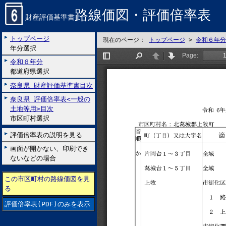
路線価図・評価倍率表
財産評価基準書
トップページ
現在のページ：
トップページ
>
令和６年分
年分選択
令和６年分
都道府県選択
奈良県 財産評価基準書目次
奈良県 評価倍率表<一般の
土地等用>目次
市区町村選択
評価倍率表の説明を見る
画面が開かない、印刷でき
ないなどの場合
この市区町村の路線価図を見
る
評価倍率表(PDF)のみを表示