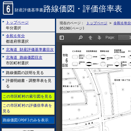
路線価図・評価倍率表
財産評価基準書
トップページ
現在のページ：
トップページ
>
令和６年分
年分選択
05190(ページ)
令和６年分
都道府県選択
北海道 財産評価基準書目次
北海道 路線価図目次
市区町村選択
路線価図の説明を見る
評価明細書・調整率表を見
る
この市区町村の索引図を見る
この市区町村の評価倍率表を
見る
路線価図(PDF)のみを表示