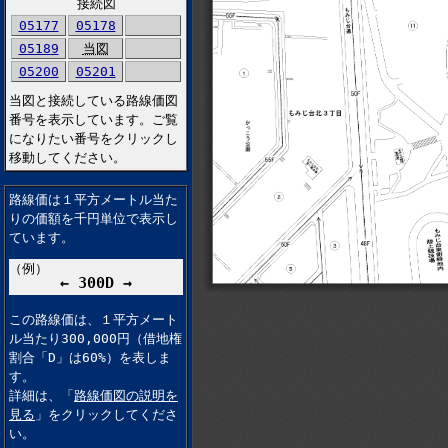
接続図
05177
05178
05189
当図
05200
05201
当図と接続している路線価図
番号を表示しています。ご覧
になりたい番号をクリックし
移動してください。
路線価は１平方メートル当た
りの価額を千円単位で表示し
ています。
（例）
← 300D →
この路線価は、１平方メート
ル当たり300,000円（借地権
割合「D」は60%）を表しま
す。
詳細は、「
路線価図の説明を
見る
」をクリックしてくださ
い。