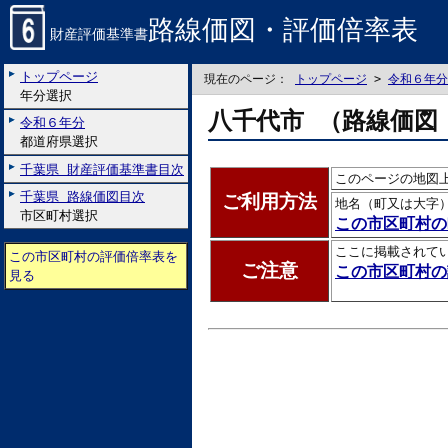
路線価図・評価倍率表
財産評価基準書
トップページ
現在のページ：
トップページ
>
令和６年分
年分選択
八千代市 （路線価図
令和６年分
都道府県選択
千葉県 財産評価基準書目次
このページの地図
千葉県 路線価図目次
ご利用方法
地名（町又は大字
市区町村選択
この市区町村の
ここに掲載されて
この市区町村の評価倍率表を
ご注意
この市区町村の
見る