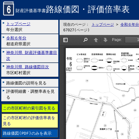
路線価図・評価倍率表
財産評価基準書
トップページ
現在のページ：
トップページ
>
令和６年分
年分選択
67027(ページ)
令和６年分
都道府県選択
神奈川県 財産評価基準書目
次
神奈川県 路線価図目次
市区町村選択
路線価図の説明を見る
評価明細書・調整率表を見
る
この市区町村の索引図を見る
この市区町村の評価倍率表を
見る
路線価図(PDF)のみを表示