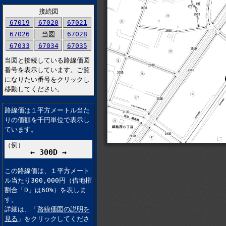
接続図
67019
67020
67021
67026
当図
67028
67033
67034
67035
当図と接続している路線価図
番号を表示しています。ご覧
になりたい番号をクリックし
移動してください。
路線価は１平方メートル当た
りの価額を千円単位で表示し
ています。
（例）
← 300D →
この路線価は、１平方メート
ル当たり300,000円（借地権
割合「D」は60%）を表しま
す。
詳細は、「
路線価図の説明を
見る
」をクリックしてくださ