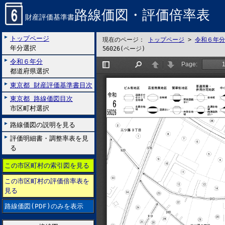
路線価図・評価倍率表
財産評価基準書
トップページ
現在のページ：
トップページ
>
令和６年分
年分選択
56026(ページ)
令和６年分
都道府県選択
東京都 財産評価基準書目次
東京都 路線価図目次
市区町村選択
路線価図の説明を見る
評価明細書・調整率表を見
る
この市区町村の索引図を見る
この市区町村の評価倍率表を
見る
路線価図(PDF)のみを表示