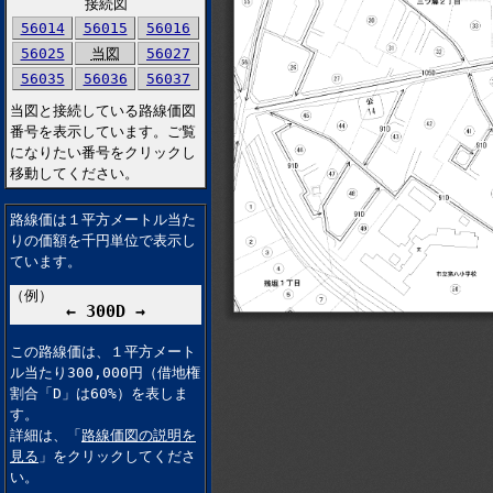
接続図
56014
56015
56016
56025
当図
56027
56035
56036
56037
当図と接続している路線価図
番号を表示しています。ご覧
になりたい番号をクリックし
移動してください。
路線価は１平方メートル当た
りの価額を千円単位で表示し
ています。
（例）
← 300D →
この路線価は、１平方メート
ル当たり300,000円（借地権
割合「D」は60%）を表しま
す。
詳細は、「
路線価図の説明を
見る
」をクリックしてくださ
い。