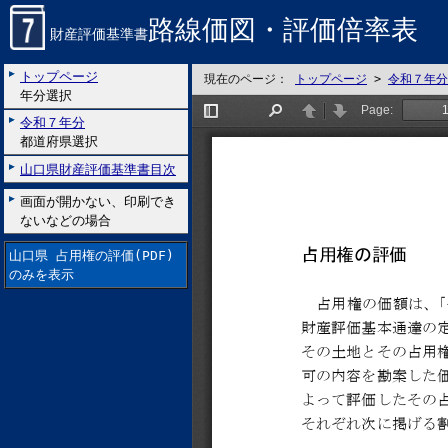
路線価図・評価倍率表
財産評価基準書
トップページ
現在のページ：
トップページ
>
令和７年分
年分選択
令和７年分
都道府県選択
山口県財産評価基準書目次
画面が開かない、印刷でき
ないなどの場合
山口県 占用権の評価(PDF)
のみを表示