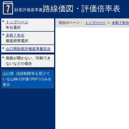
路線価図・評価倍率表
財産評価基準書
トップページ
現在のページ：
トップページ
>
令和７年分
年分選択
令和７年分
都道府県選択
山口県財産評価基準書目次
画面が開かない、印刷でき
ないなどの場合
山口県 伐採制限等を受けて
いる山林の評価(PDF)のみを
表示