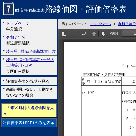
路線価図・評価倍率表
財産評価基準書
トップページ
現在のページ：
トップページ
>
令和７年分
年分選択
令和７年分
都道府県選択
埼玉県 財産評価基準書目次
埼玉県 評価倍率表<一般の
土地等用>目次
市区町村選択
評価倍率表の説明を見る
画面が開かない、印刷でき
ないなどの場合
この市区町村の路線価図を見
る
評価倍率表(PDF)のみを表示