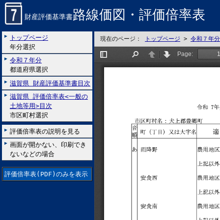
路線価図・評価倍率表
財産評価基準書
トップページ
現在のページ：
トップページ
>
令和７年分
年分選択
令和７年分
都道府県選択
滋賀県 財産評価基準書目次
滋賀県 評価倍率表<一般の
土地等用>目次
市区町村選択
評価倍率表の説明を見る
画面が開かない、印刷でき
ないなどの場合
評価倍率表(PDF)のみを表示