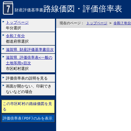
路線価図・評価倍率表
財産評価基準書
トップページ
現在のページ：
トップページ
>
令和７年分
年分選択
令和７年分
都道府県選択
滋賀県 財産評価基準書目次
滋賀県 評価倍率表<一般の
土地等用>目次
市区町村選択
評価倍率表の説明を見る
画面が開かない、印刷でき
ないなどの場合
この市区町村の路線価図を見
る
評価倍率表(PDF)のみを表示