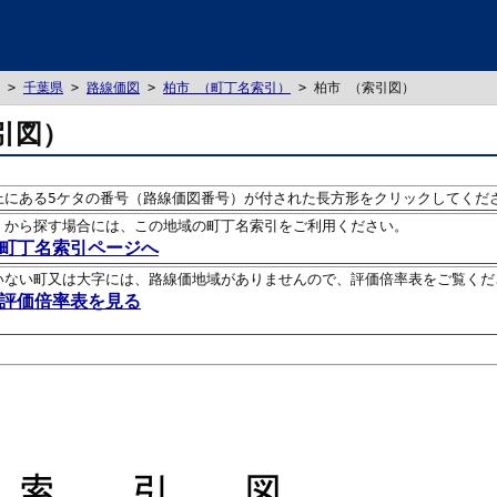
>
千葉県
>
路線価図
>
柏市 （町丁名索引）
> 柏市 （索引図）
引図）
上にある5ケタの番号（路線価図番号）が付された長方形をクリックしてくだ
）から探す場合には、この地域の町丁名索引をご利用ください。
町丁名索引ページへ
いない町又は大字には、路線価地域がありませんので、評価倍率表をご覧くだ
評価倍率表を見る