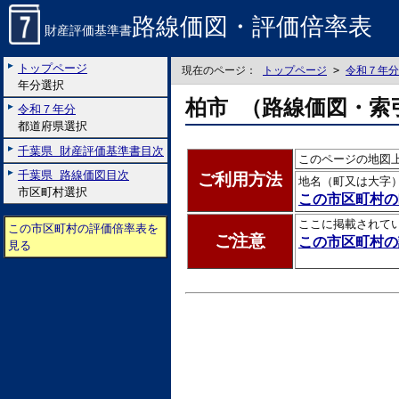
路線価図・評価倍率表
財産評価基準書
トップページ
現在のページ：
トップページ
>
令和７年分
年分選択
柏市 （路線価図・索
令和７年分
都道府県選択
千葉県 財産評価基準書目次
このページの地図
千葉県 路線価図目次
ご利用方法
地名（町又は大字
市区町村選択
この市区町村の
ここに掲載されて
この市区町村の評価倍率表を
ご注意
この市区町村の
見る