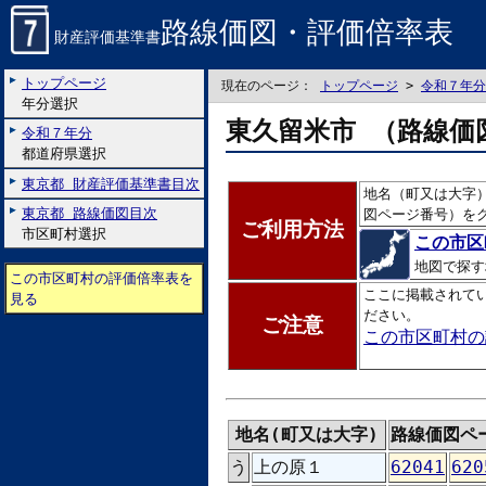
路線価図・評価倍率表
財産評価基準書
トップページ
現在のページ：
トップページ
>
令和７年分
年分選択
東久留米市 （路線価
令和７年分
都道府県選択
東京都 財産評価基準書目次
地名（町又は大字
東京都 路線価図目次
図ページ番号）を
ご利用方法
市区町村選択
この市区
地図で探す
この市区町村の評価倍率表を
ここに掲載されて
見る
ださい。
ご注意
この市区町村の
地名(町又は大字)
路線価図ペ
う
上の原１
62041
620