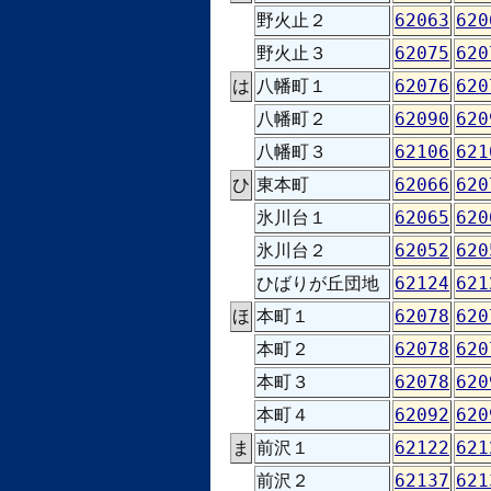
野火止２
62063
620
野火止３
62075
620
は
八幡町１
62076
620
八幡町２
62090
620
八幡町３
62106
621
ひ
東本町
62066
620
氷川台１
62065
620
氷川台２
62052
620
ひばりが丘団地
62124
621
ほ
本町１
62078
620
本町２
62078
620
本町３
62078
620
本町４
62092
620
ま
前沢１
62122
621
前沢２
62137
621