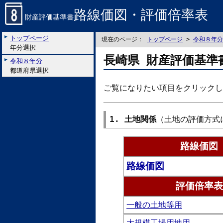
路線価図・評価倍率表
財産評価基準書
トップページ
現在のページ：
トップページ
>
令和８年分
年分選択
長崎県 財産評価基準
令和８年分
都道府県選択
ご覧になりたい項目をクリックし
1. 土地関係
（土地の評価方式
路線価図
路線価図
評価倍率表
一般の土地等用
大規模工場用地用