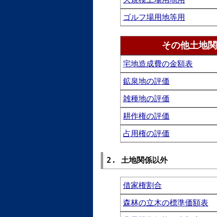
ゴルフ場用地等用
その他土地関
宅地造成費の金額表
鉱泉地の評価
雑種地の評価
耕作権の評価
占用権の評価
2. 土地関係以外
借家権割合
森林の立木の標準価額表