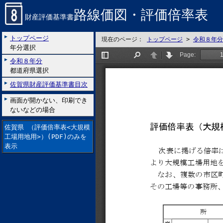
路線価図・評価倍率表
財産評価基準書
トップページ
現在のページ：
トップページ
>
令和８年分
年分選択
令和８年分
都道府県選択
佐賀県財産評価基準書目次
画面が開かない、印刷でき
ないなどの場合
佐賀県 （評価倍率表<大規模
工場用地用>）(PDF)のみを
表示