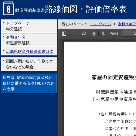
路線価図・評価倍率表
財産評価基準書
トップページ
現在のページ：
トップページ
>
令和８年分
年分選択
令和８年分
都道府県選択
広島県財産評価基準書目次
画面が開かない、印刷でき
ないなどの場合
広島県 家屋の固定資産税評
価額に乗ずる倍率(PDF)のみ
を表示