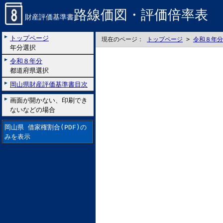
路線価図・評価倍率表
財産評価基準書
トップページ
現在のページ：
トップページ
>
令和８年分
年分選択
令和８年分
都道府県選択
岡山県財産評価基準書目次
画面が開かない、印刷でき
ないなどの場合
岡山県 借家権割合(PDF)の
みを表示