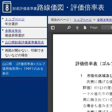
路線価図・評価倍率表
財産評価基準書
トップページ
現在のページ：
トップページ
>
令和８年分
年分選択
令和８年分
都道府県選択
山口県財産評価基準書目次
画面が開かない、印刷でき
ないなどの場合
山口県 （評価倍率表<ゴルフ
場用地等用>）(PDF)のみを
表示