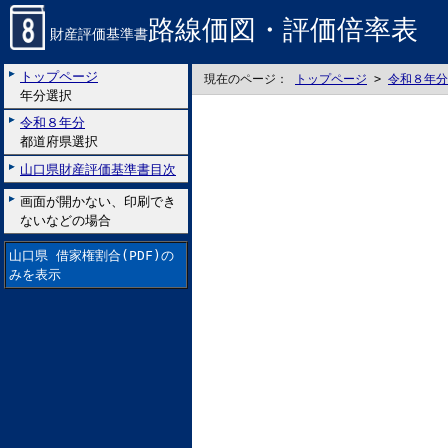
路線価図・評価倍率表
財産評価基準書
トップページ
現在のページ：
トップページ
>
令和８年分
年分選択
令和８年分
都道府県選択
山口県財産評価基準書目次
画面が開かない、印刷でき
ないなどの場合
山口県 借家権割合(PDF)の
みを表示