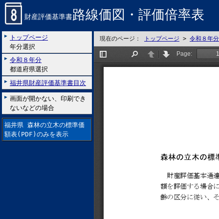
路線価図・評価倍率表
財産評価基準書
トップページ
現在のページ：
トップページ
>
令和８年分
年分選択
令和８年分
都道府県選択
福井県財産評価基準書目次
画面が開かない、印刷でき
ないなどの場合
福井県 森林の立木の標準価
額表(PDF)のみを表示