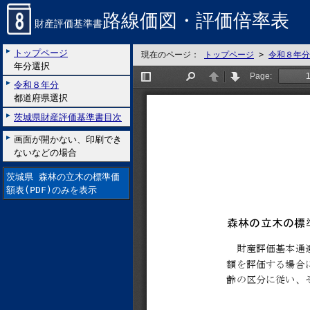
路線価図・評価倍率表
財産評価基準書
トップページ
現在のページ：
トップページ
>
令和８年分
年分選択
令和８年分
都道府県選択
茨城県財産評価基準書目次
画面が開かない、印刷でき
ないなどの場合
茨城県 森林の立木の標準価
額表(PDF)のみを表示