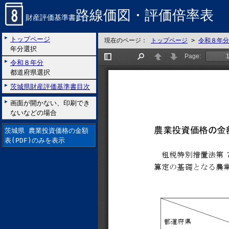
路線価図・評価倍率表
財産評価基準書
トップページ
現在のページ：
トップページ
>
令和８年分
年分選択
令和８年分
都道府県選択
茨城県財産評価基準書目次
画面が開かない、印刷でき
ないなどの場合
茨城県 農業投資価格の金額
表(PDF)のみを表示