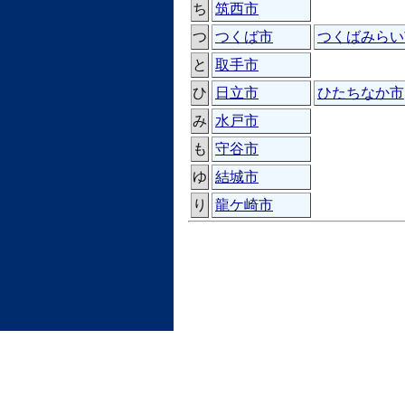
ち
筑西市
つ
つくば市
つくばみらい
と
取手市
ひ
日立市
ひたちなか市
み
水戸市
も
守谷市
ゆ
結城市
り
龍ケ崎市