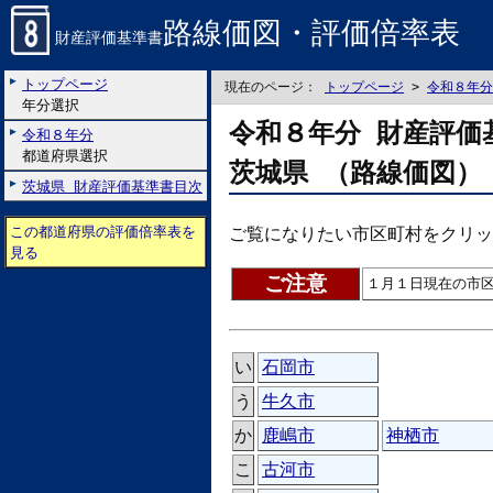
路線価図・評価倍率表
財産評価基準書
トップページ
現在のページ：
トップページ
>
令和８年分
年分選択
令和８年分 財産評価
令和８年分
都道府県選択
茨城県 （路線価図）
茨城県 財産評価基準書目次
この都道府県の評価倍率表を
ご覧になりたい市区町村をクリッ
見る
ご注意
１月１日現在の市
い
石岡市
う
牛久市
か
鹿嶋市
神栖市
こ
古河市