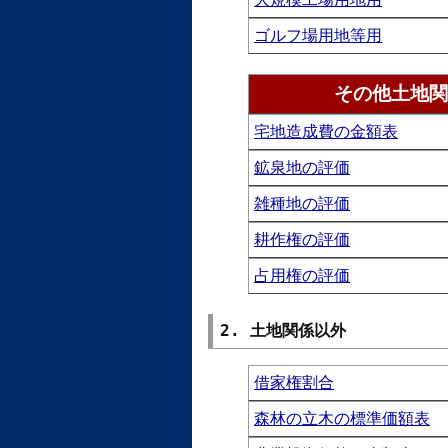
ゴルフ場用地等用
その他土地関
宅地造成費の金額表
鉱泉地の評価
雑種地の評価
耕作権の評価
占用権の評価
2. 土地関係以外
借家権割合
森林の立木の標準価額表