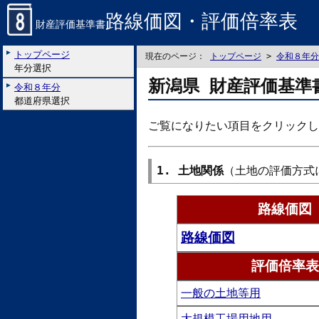
路線価図・評価倍率表
財産評価基準書
トップページ
現在のページ：
トップページ
>
令和８年分
年分選択
新潟県 財産評価基準
令和８年分
都道府県選択
ご覧になりたい項目をクリックし
1. 土地関係
（土地の評価方式
路線価図
路線価図
評価倍率表
一般の土地等用
大規模工場用地用