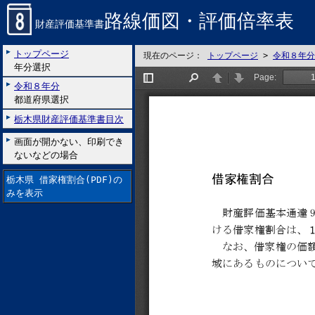
路線価図・評価倍率表
財産評価基準書
トップページ
現在のページ：
トップページ
>
令和８年分
年分選択
令和８年分
都道府県選択
栃木県財産評価基準書目次
画面が開かない、印刷でき
ないなどの場合
栃木県 借家権割合(PDF)の
みを表示