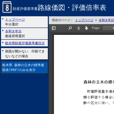
路線価図・評価倍率表
財産評価基準書
トップページ
現在のページ：
トップページ
>
令和８年分
年分選択
令和８年分
都道府県選択
栃木県財産評価基準書目次
画面が開かない、印刷でき
ないなどの場合
栃木県 森林の立木の標準価
額表(PDF)のみを表示