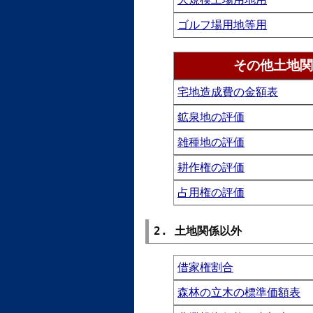
ゴルフ場用地等用
その他土地関
宅地造成費の金額表
鉱泉地の評価
雑種地の評価
耕作権の評価
占用権の評価
2. 土地関係以外
借家権割合
森林の立木の標準価額表