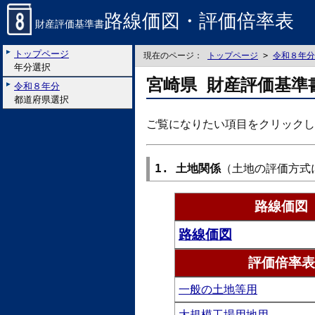
路線価図・評価倍率表
財産評価基準書
トップページ
現在のページ：
トップページ
>
令和８年分
年分選択
宮崎県 財産評価基準
令和８年分
都道府県選択
ご覧になりたい項目をクリックし
1. 土地関係
（土地の評価方式
路線価図
路線価図
評価倍率表
一般の土地等用
大規模工場用地用