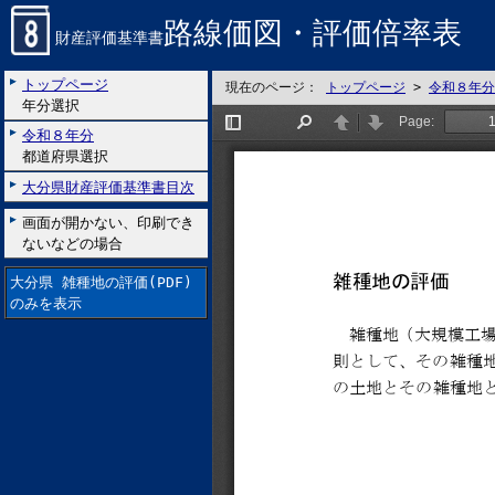
路線価図・評価倍率表
財産評価基準書
トップページ
現在のページ：
トップページ
>
令和８年分
年分選択
令和８年分
都道府県選択
大分県財産評価基準書目次
画面が開かない、印刷でき
ないなどの場合
大分県 雑種地の評価(PDF)
のみを表示