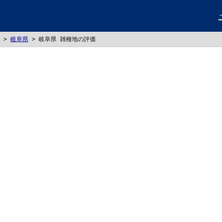
>
岐阜県
>
岐阜県 雑種地の評価