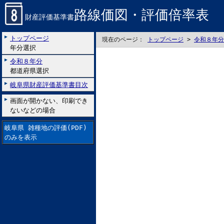
路線価図・評価倍率表
財産評価基準書
トップページ
現在のページ：
トップページ
>
令和８年分
年分選択
令和８年分
都道府県選択
岐阜県財産評価基準書目次
画面が開かない、印刷でき
ないなどの場合
岐阜県 雑種地の評価(PDF)
のみを表示