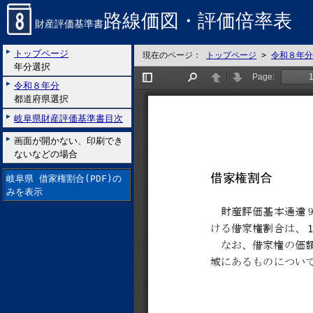
路線価図・評価倍率表
財産評価基準書
トップページ
現在のページ：
トップページ
>
令和８年分
年分選択
令和８年分
都道府県選択
岐阜県財産評価基準書目次
画面が開かない、印刷でき
ないなどの場合
岐阜県 借家権割合(PDF)の
みを表示