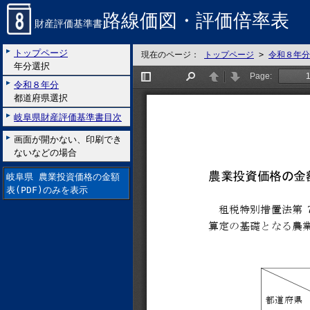
路線価図・評価倍率表
財産評価基準書
トップページ
現在のページ：
トップページ
>
令和８年分
年分選択
令和８年分
都道府県選択
岐阜県財産評価基準書目次
画面が開かない、印刷でき
ないなどの場合
岐阜県 農業投資価格の金額
表(PDF)のみを表示