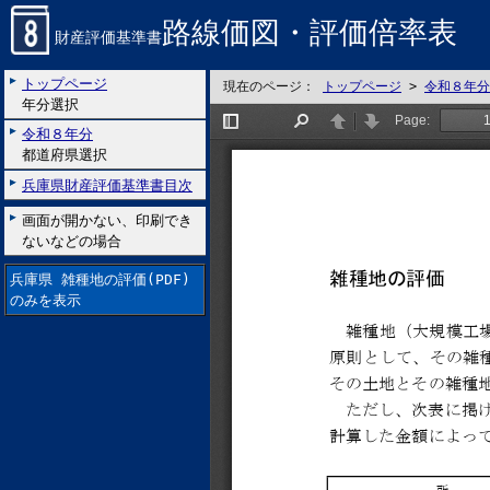
路線価図・評価倍率表
財産評価基準書
トップページ
現在のページ：
トップページ
>
令和８年分
年分選択
令和８年分
都道府県選択
兵庫県財産評価基準書目次
画面が開かない、印刷でき
ないなどの場合
兵庫県 雑種地の評価(PDF)
のみを表示