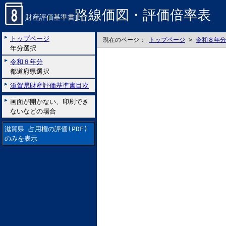
路線価図・評価倍率表
財産評価基準書
トップページ
現在のページ：
トップページ
>
令和８年分
年分選択
令和８年分
都道府県選択
滋賀県財産評価基準書目次
画面が開かない、印刷でき
ないなどの場合
滋賀県 占用権の評価(PDF)
のみを表示