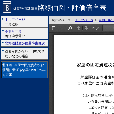
路線価図・評価倍率表
財産評価基準書
トップページ
現在のページ：
トップページ
>
令和８年分
年分選択
令和８年分
都道府県選択
北海道財産評価基準書目次
画面が開かない、印刷でき
ないなどの場合
北海道 家屋の固定資産税評
価額に乗ずる倍率(PDF)のみ
を表示