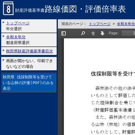
路線価図・評価倍率表
財産評価基準書
トップページ
現在のページ：
トップページ
>
令和８年分
年分選択
令和８年分
都道府県選択
秋田県財産評価基準書目次
画面が開かない、印刷でき
ないなどの場合
秋田県 伐採制限等を受けて
いる山林の評価(PDF)のみを
表示