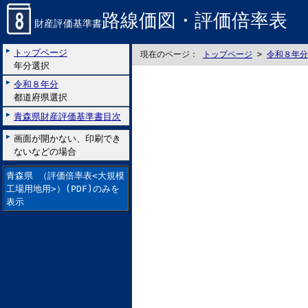
路線価図・評価倍率表
財産評価基準書
トップページ
現在のページ：
トップページ
>
令和８年分
年分選択
令和８年分
都道府県選択
青森県財産評価基準書目次
画面が開かない、印刷でき
ないなどの場合
青森県 （評価倍率表<大規模
工場用地用>）(PDF)のみを
表示