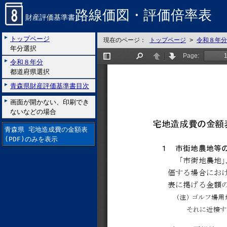
路線価図・評価倍率表
財産評価基準書
トップページ
現在のページ：
トップページ
>
令和８年分
年分選択
令和８年分
都道府県選択
青森県財産評価基準書目次
画面が開かない、印刷でき
ないなどの場合
青森県 宅地造成費の金額表
(PDF)のみを表示