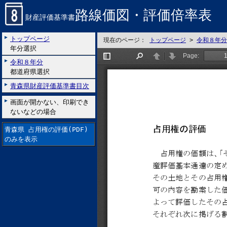
路線価図・評価倍率表
財産評価基準書
トップページ
現在のページ：
トップページ
>
令和８年分
年分選択
令和８年分
都道府県選択
青森県財産評価基準書目次
画面が開かない、印刷でき
ないなどの場合
青森県 占用権の評価(PDF)
のみを表示