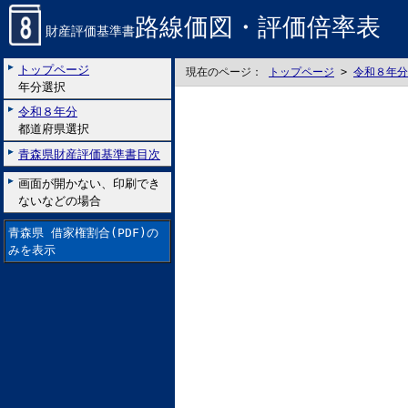
路線価図・評価倍率表
財産評価基準書
トップページ
現在のページ：
トップページ
>
令和８年分
年分選択
令和８年分
都道府県選択
青森県財産評価基準書目次
画面が開かない、印刷でき
ないなどの場合
青森県 借家権割合(PDF)の
みを表示