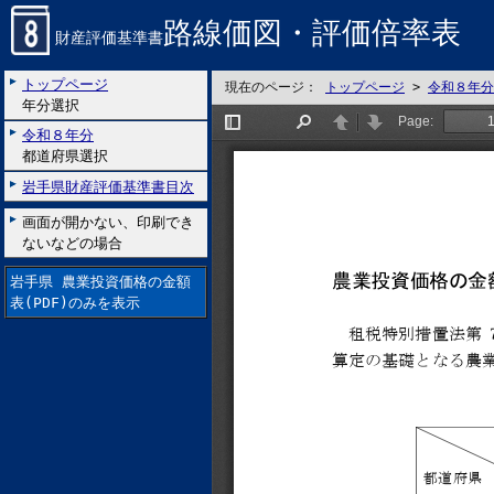
路線価図・評価倍率表
財産評価基準書
トップページ
現在のページ：
トップページ
>
令和８年分
年分選択
令和８年分
都道府県選択
岩手県財産評価基準書目次
画面が開かない、印刷でき
ないなどの場合
岩手県 農業投資価格の金額
表(PDF)のみを表示