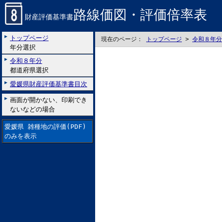
路線価図・評価倍率表
財産評価基準書
トップページ
現在のページ：
トップページ
>
令和８年分
年分選択
令和８年分
都道府県選択
愛媛県財産評価基準書目次
画面が開かない、印刷でき
ないなどの場合
愛媛県 雑種地の評価(PDF)
のみを表示