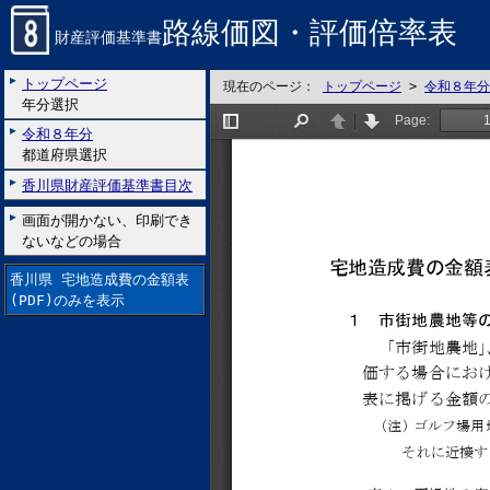
路線価図・評価倍率表
財産評価基準書
トップページ
現在のページ：
トップページ
>
令和８年分
年分選択
令和８年分
都道府県選択
香川県財産評価基準書目次
画面が開かない、印刷でき
ないなどの場合
香川県 宅地造成費の金額表
(PDF)のみを表示