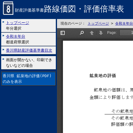
路線価図・評価倍率表
財産評価基準書
トップページ
現在のページ：
トップページ
>
令和８年分
年分選択
令和８年分
都道府県選択
香川県財産評価基準書目次
画面が開かない、印刷でき
ないなどの場合
香川県 鉱泉地の評価(PDF)
のみを表示