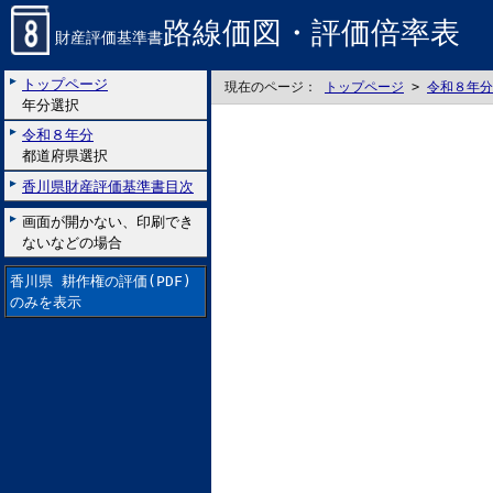
路線価図・評価倍率表
財産評価基準書
トップページ
現在のページ：
トップページ
>
令和８年分
年分選択
令和８年分
都道府県選択
香川県財産評価基準書目次
画面が開かない、印刷でき
ないなどの場合
香川県 耕作権の評価(PDF)
のみを表示