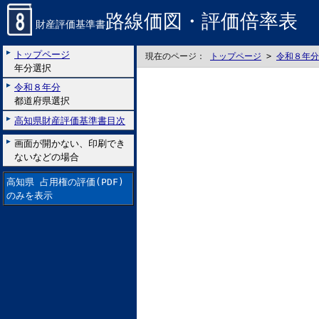
路線価図・評価倍率表
財産評価基準書
トップページ
現在のページ：
トップページ
>
令和８年分
年分選択
令和８年分
都道府県選択
高知県財産評価基準書目次
画面が開かない、印刷でき
ないなどの場合
高知県 占用権の評価(PDF)
のみを表示