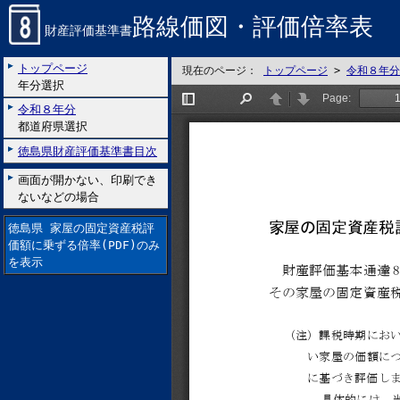
路線価図・評価倍率表
財産評価基準書
トップページ
現在のページ：
トップページ
>
令和８年分
年分選択
令和８年分
都道府県選択
徳島県財産評価基準書目次
画面が開かない、印刷でき
ないなどの場合
徳島県 家屋の固定資産税評
価額に乗ずる倍率(PDF)のみ
を表示