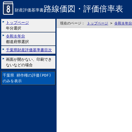
路線価図・評価倍率表
財産評価基準書
トップページ
現在のページ：
トップページ
>
令和８年分
年分選択
令和８年分
都道府県選択
千葉県財産評価基準書目次
画面が開かない、印刷でき
ないなどの場合
千葉県 耕作権の評価(PDF)
のみを表示