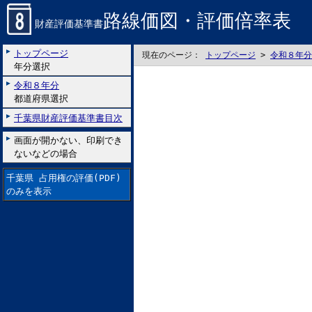
路線価図・評価倍率表
財産評価基準書
トップページ
現在のページ：
トップページ
>
令和８年分
年分選択
令和８年分
都道府県選択
千葉県財産評価基準書目次
画面が開かない、印刷でき
ないなどの場合
千葉県 占用権の評価(PDF)
のみを表示